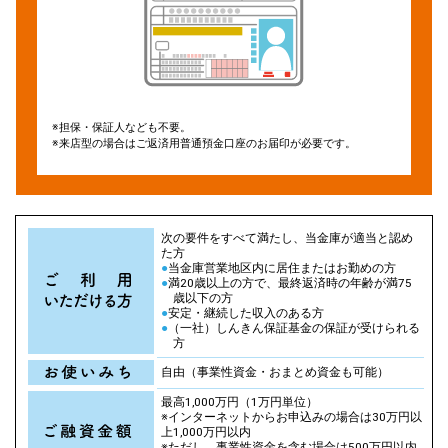
※担保・保証人なども不要。
※来店型の場合はご返済用普通預金口座のお届印が必要です。
次の要件をすべて満たし、当金庫が適当と認め
た方
●
当金庫営業地区内に居住またはお勤めの方
●
満20歳以上の方で、最終返済時の年齢が満75
歳以下の方
●
安定・継続した収入のある方
●
（一社）しんきん保証基金の保証が受けられる
方
自由（事業性資金・おまとめ資金も可能）
最高1,000万円（1万円単位）
※インターネットからお申込みの場合は30万円以
上1,000万円以内
※ただし、事業性資金を含む場合は500万円以内