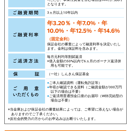
となります。
3ヵ月以上10年以内
年3.20％・年7.0%・
年
10.0%・年12.5%・
年14.6%
（固定金利）
保証会社の審査によって融資利率を決定いたし
ます。金利は保証料を含みます。
毎月元利均等割賦返済
※借入金額の50%以内で6ヵ月のボーナス返済併
用も可能です。
（一社）しんきん保証基金
●
ご本人確認資料（運転免許証等）
●
年収が確認できる資料（ご融資金額が300万円
以下の場合は不要）
●
ご返済用普通預金口座のお届印（WEB完結型の
場合は不要）
※当金庫および保証会社の審査結果によっては、ご希望に添えない場合が
ありますのでご了承ください。
※反社会的勢力の方からのお申込みはお断りいたします。