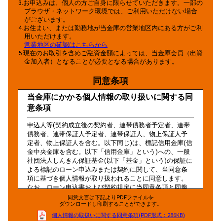
3.お申込みは、個人の方ご自身に限らせていただきます。一部の
ブラウザ・ネットワーク環境では、ご利用いただけない場合
がございます。
4.お住まい、または勤務地が当金庫の営業地区内にある方がご利
用いただけます。
営業地区の確認はこちらから
5.現在のお取引を含めご融資金額によっては、当金庫会員（出資
金加入者）となることが必要となる場合があります。
同意条項
当金庫にかかる個人情報の取り扱いに関する同
意条項
申込人等(契約成立後の契約者、連帯債務者予定者、連帯
債務者、連帯保証人予定者、連帯保証人、物上保証人予
定者、物上保証人を含む。以下同じ)は、標記信用金庫(信
金中央金庫を含む。以下「信用金庫」という)への、一般
社団法人しんきん保証基金(以下「基金」という)の保証に
よる標記のローン申込みまたは契約に関して、当同意条
項に基づき個人情報が取り扱われることに同意します。
なお、ローン申込書および契約規定に当同意条項と同趣
旨の記載がある場合においても、当同意条項が優先して
同意文言は下記よりPDFファイルを
ダウンロードし印刷することができます。
適用されることに同意します。
個人情報の取扱いに関する同意条項
(PDF形式：286KB)