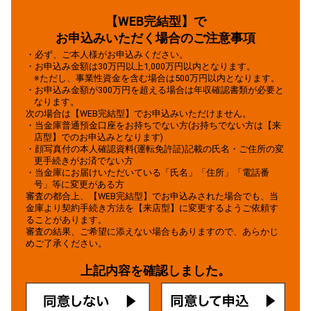
第1条（個人情報の利用目的）
【WEB完結型】で
申込人等は、信用金庫が、個人情報の保護に関する法律
お申込みいただく場合のご注意事項
に基づき、次の業務ならびに利用目的の達成に必要な範
囲で、個人情報を取得、保有、利用することに同意しま
・必ず、ご本人様がお申込みください。
す。
・お申込み金額は30万円以上1,000万円以内となります。
※ただし、事業性資金を含む場合は500万円以内となります。
（1）業務の内容
・お申込み金額が300万円を超える場合は年収確認書類が必要と
なります。
①預金業務、為替業務、両替業務、融資業務、外国為替
次の場合は【WEB完結型】でお申込みいただけません。
業務およびこれらに付随する業務
・当金庫普通預金口座をお持ちでない方(お持ちでない方は【来
店型】でのお申込みとなります)
②公共債・投信販売業務、保険販売業務、金融商品仲介
・顔写真付の本人確認資料(運転免許証)記載の氏名・ご住所の変
業務、信託業務、社債業務等、法律により信用金庫が
更手続きがお済でない方
営むことができる業務およびこれらに付随する業務
・当金庫にお届けいただいている「氏名」「住所」「電話番
号」等に変更がある方
③その他信用金庫が営むことができる業務およびこれら
審査の都合上、【WEB完結型】でお申込みされた場合でも、当
に付随する業務（今後取扱いが認められる業務を含む)
金庫より契約手続き方法を【来店型】に変更するようご依頼す
ることがあります。
（2）利用目的
審査の結果、ご希望に添えない場合もありますので、あらかじ
めご了承ください。
信用金庫は、信用金庫および信用金庫の関連会社や提携
会社の金融商品やサービスに関し、下記利用目的で利用
上記内容を確認しました。
します。
①各種金融商品の口座開設等、金融商品やサービスの申
込みの受付のため