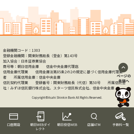
金融機関コード：1303
登録金融機関：関東財務局長（登金）第143号
加入協会：日本証券業協会
商号等：朝日信用金庫 信金中央金庫代理店
信用金庫代理業 信用金庫法第85条2の2の規定に基づく信用金庫代理業
者 所属信用金庫：信金中央金庫
信託契約代理業 登録番号：関東財務局長（代信）第50号 所属信託会
社：みずほ信託銀行株式会社、スターツ信託株式会社、信金中央金庫
Copyright©Asahi Shinkin Bank All Rights Reserved.
口座開設
朝日WEBダイ
朝日投信WEB
店舗ATM
手数料一覧
レクト