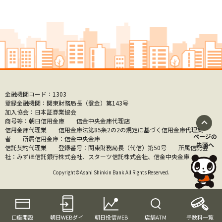
金融機関コード：1303
登録金融機関：関東財務局長（登金）第143号
加入協会：日本証券業協会
商号等：朝日信用金庫 信金中央金庫代理店
信用金庫代理業 信用金庫法第85条2の2の規定に基づく信用金庫代理業
者 所属信用金庫：信金中央金庫
信託契約代理業 登録番号：関東財務局長（代信）第50号 所属信託会
社：みずほ信託銀行株式会社、スターツ信託株式会社、信金中央金庫
Copyright©Asahi Shinkin Bank All Rights Reserved.
口座開設
朝日WEBダイ
朝日投信WEB
店舗ATM
手数料一覧