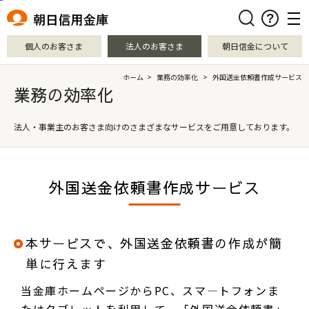
本文へ移動
検索
個人のお客さま
法人のお客さま
朝日信金について
ホーム
>
業務の効率化
>
外国送金依頼書作成サービス
業務の効率化
法人・事業主のお客さま向けの
さまざまなサービスをご用意しております。
外国送金依頼書作成サービス
本サービスで、外国送金依頼書の作成が簡
単に行えます
当金庫ホームページからPC、スマ―トフォンま