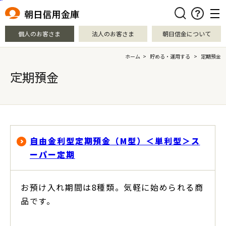
本文へ移動
検索
個人のお客さま
法人のお客さま
朝日信金について
ホーム
>
貯める・運用する
>
定期預金
定期預金
自由金利型定期預金（M型）＜単利型＞ス
ーパー定期
お預け入れ期間は8種類。気軽に始められる商
品です。