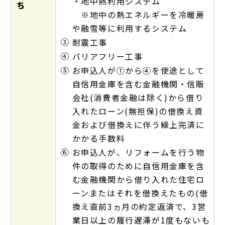
・地中熱利用システム
ち
※地中の熱エネルギーを冷暖房
や融雪等に利用するシステム
③
耐震工事
④
バリアフリー工事
⑤
お申込人が①から④を使途として
自信用金庫を含む金融機関・信販
会社(消費者金融は除く)から借り
入れたローン(無担保)の借換え資
金および借換えに伴う繰上完済に
かかる手数料
⑥
お申込人が、リフォームを行う物
件の取得のために自信用金庫を含
む金融機関から借り入れた住宅ロ
ーンまたはそれを借換えたもの(借
換え直前3ヵ月の約定返済で、3営
業日以上の履行遅滞が1度もないも