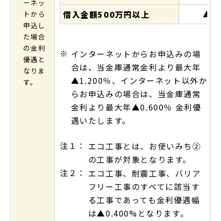
ーネッ
▲0.
借入金額500万円以上
トから
申込し
た場合
の金利
※
インターネットからお申込みの場
優遇と
合は、当金庫通常金利より最大年
なりま
▲1.200％、インターネット以外か
す。
らお申込みの場合は、当金庫通常
金利より最大年▲0.600％ 金利優
遇いたします。
注１：
エコ工事とは、お使いみち②
の工事が対象となります。
注２：
エコ工事、耐震工事、バリア
フリー工事のすべてに該当す
る工事であっても金利優遇幅
は▲0.400%となります。