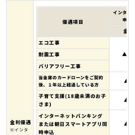
インター
申込
優遇項目
金利
エコ工事
▲0.
耐震工事
バリアフリー工事
当金庫のカードローンをご契約
▲0.
後、１年以上経過している方
子育て支援(18歳未満のお子
▲0.
さま)
インターネットバンキング
金利優遇
▲0.
または朝日スマートアプリ同
※インタ
時申込