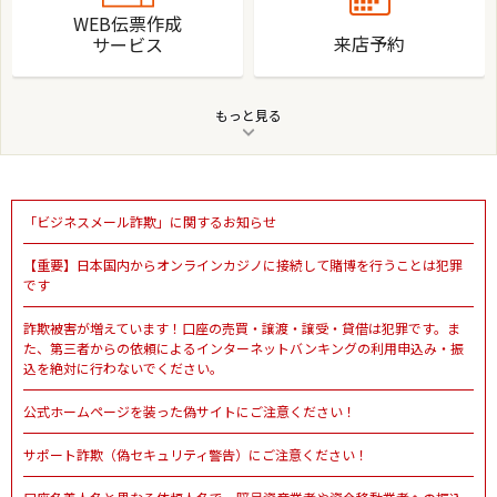
WEB伝票作成
来店予約
サービス
もっと見る
店舗・ATM検索
口座開設
「ビジネスメール詐欺」に関するお知らせ
【重要】日本国内からオンラインカジノに接続して賭博を行うことは犯罪
です
年金ご予約サービス
金利一覧
詐欺被害が増えています！口座の売買・譲渡・譲受・貸借は犯罪です。ま
た、第三者からの依頼によるインターネットバンキングの利用申込み・振
込を絶対に行わないでください。
公式ホームページを装った偽サイトにご注意ください！
取扱いファンド
サポート詐欺（偽セキュリティ警告）にご注意ください！
手数料一覧
基準価格表一覧