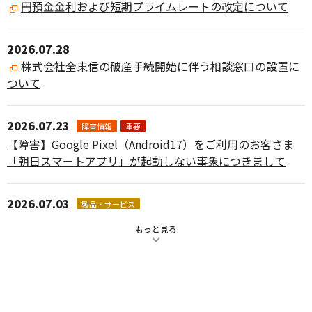
円預金金利および短期プライムレートの改定について
2026.07.28
株式会社全東信の破産手続開始に伴う相談窓口の設置に
ついて
2026.07.23
障害情報
重要
【障害】Google Pixel（Android17）をご利用のお客さま
「朝日スマートアプリ」が起動しない事象につきまして
2026.07.03
製品・サービス
「WEB伝票作成サービス」の機能追加について
もっと見る
2026.06.30
SDGs
株式会社ティーツーシーとのサステナビリティ・リン
ク・ローンの契約締結について
（PDF形式:862KB）