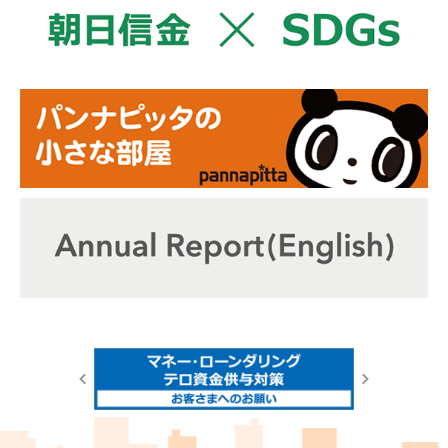
2026.06.22
フィデューシャリー・デューティー宣言（お客さま本位
の業務運営を実践するための取組方針）に係るアクション
プランの取組状況およびＫＰＩ（成果指標）の設定・公表
について
2026.06.22
重要
東京都内金融機関と連携した「手形・小切手の全面的な
電子化」の推進について
（PDF形式:381KB）
2026.06.17
キャンペーン
「NISAキャンペーン」について
（PDF形式:1,014KB）
2026.06.05
製品・サービス
懸賞金付定期預金「第３０回 朝日チャレンジ」抽せん結果