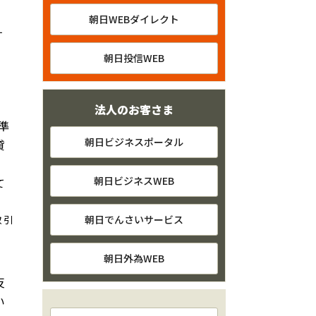
朝日WEBダイレクト
す
、
朝日投信WEB
法人のお客さま
準
朝日ビジネスポータル
貸
」
朝日ビジネスWEB
て
取引
朝日でんさいサービス
朝日外為WEB
反
い