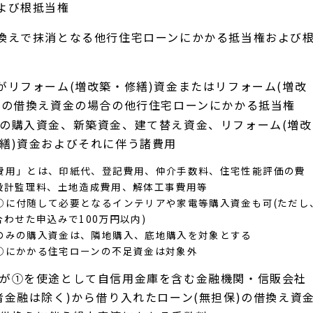
よび根抵当権
換えで抹消となる他行住宅ローンにかかる抵当権および
がリフォーム(増改築・修繕)資金またはリフォーム(増改
)の借換え資金の場合の他行住宅ローンにかかる抵当権
の購入資金、新築資金、建て替え資金、リフォーム(増改
繕)資金およびそれに伴う諸費用
費用」とは、印紙代、登記費用、仲介手数料、住宅性能評価の費
設計監理料、土地造成費用、解体工事費用等
①に付随して必要となるインテリアや家電等購入資金も可(ただし
合わせた申込みで100万円以内)
のみの購入資金は、隣地購入、底地購入を対象とする
①にかかる住宅ローンの不足資金は対象外
が①を使途として自信用金庫を含む金融機関・信販会社
者金融は除く)から借り入れたローン(無担保)の借換え資