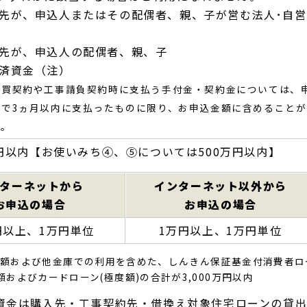
払先が、申込人またはその配偶者、親、子が営む法人･自営
払先が、申込人の配偶者、親、子
払済資金（注）
売買契約や工事請負契約時に支払う手付金・契約金については、
点で3ヵ月以内に支払ったものに限り、お申込金額に含めることが
す。
0万円以内【お使いみち④、⑤については500万円以内】
ターネットから
インターネット以外から
お申込の場合
お申込の場合
円以上、1万円単位
1万円以上、1万円単位
込額および他金庫での利用を含めた、しんきん保証基金付消費者ロ
およびカードローン(極度額)の合計が3,000万円以内
資金は購入先・工事契約先・借換え対象住宅ローンの貸