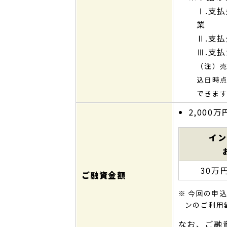
Ⅰ.支
業
Ⅱ.支
Ⅲ.支
（注）
込日時
できま
2,00
イン
30万
ご融資金額
※ 今回の申
ンのご利用額
なお、ご融