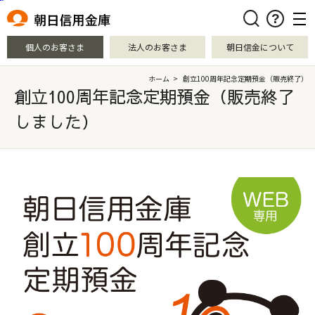
本文へ移動
検索
個人のお客さま
法人のお客さま
朝日信金について
ホーム
>
創立100周年記念定期預金（販売終了）
創立100周年記念定期預金（販売終了
しました）