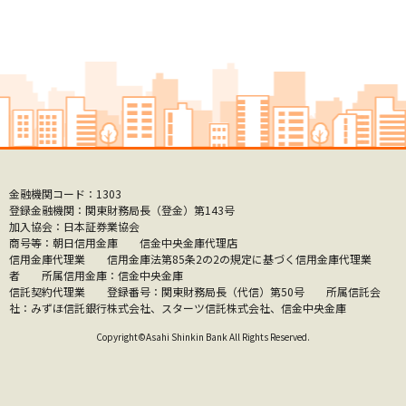
金融機関コード：1303
登録金融機関：関東財務局長（登金）第143号
加入協会：日本証券業協会
商号等：朝日信用金庫 信金中央金庫代理店
信用金庫代理業 信用金庫法第85条2の2の規定に基づく信用金庫代理業
者 所属信用金庫：信金中央金庫
信託契約代理業 登録番号：関東財務局長（代信）第50号 所属信託会
社：みずほ信託銀行株式会社、スターツ信託株式会社、信金中央金庫
Copyright©Asahi Shinkin Bank All Rights Reserved.