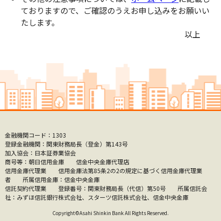
ておりますので、ご確認のうえお申し込みをお願いい
たします。
以上
金融機関コード：1303
登録金融機関：関東財務局長（登金）第143号
加入協会：日本証券業協会
商号等：朝日信用金庫 信金中央金庫代理店
信用金庫代理業 信用金庫法第85条2の2の規定に基づく信用金庫代理業
者 所属信用金庫：信金中央金庫
信託契約代理業 登録番号：関東財務局長（代信）第50号 所属信託会
社：みずほ信託銀行株式会社、スターツ信託株式会社、信金中央金庫
Copyright©Asahi Shinkin Bank All Rights Reserved.