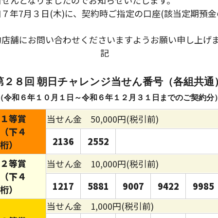
当せんとなりましたのでお知らせいたします。
７年7月３日(木)に、契約時ご指定の口座(該当定期預金
約店舗にお問い合わせくださいますようお願い申し上げ
記
第２８回 朝日チャレンジ当せん番号（各組共通
（令和６年１０月１日～令和６年１２月３１日までのご契約分
１等賞
当せん金 50,000円(税引前)
（下４
2136
2552
桁）
２等賞
当せん金 10,000円(税引前)
（下４
1217
5881
9007
9422
9985
桁）
当せん金 1,000円(税引前)