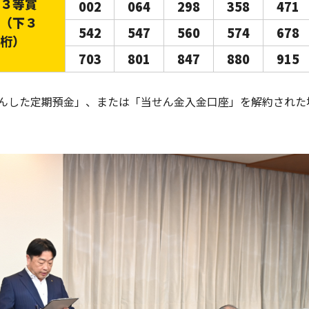
３等賞
002
064
298
358
471
（下３
542
547
560
574
678
桁）
703
801
847
880
915
せんした定期預金」、または「当せん金入金口座」を解約され