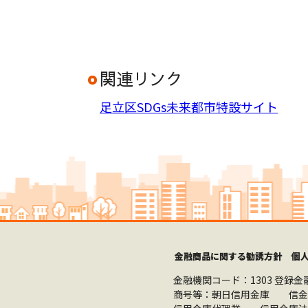
関連リンク
足立区SDGs未来都市特設サイト
金融商品に関する勧誘方針
個
金融機関コード：1303
登録金
商号等：朝日信用金庫 信金