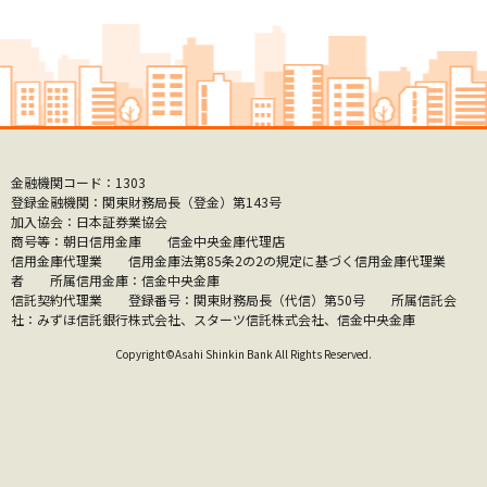
金融機関コード：1303
登録金融機関：関東財務局長（登金）第143号
加入協会：日本証券業協会
商号等：朝日信用金庫 信金中央金庫代理店
信用金庫代理業 信用金庫法第85条2の2の規定に基づく信用金庫代理業
者 所属信用金庫：信金中央金庫
信託契約代理業 登録番号：関東財務局長（代信）第50号 所属信託会
社：みずほ信託銀行株式会社、スターツ信託株式会社、信金中央金庫
Copyright©Asahi Shinkin Bank All Rights Reserved.