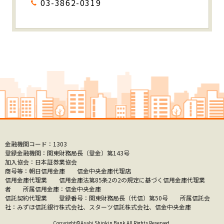
03-3862-0319
金融機関コード：1303
登録金融機関：関東財務局長（登金）第143号
加入協会：日本証券業協会
商号等：朝日信用金庫 信金中央金庫代理店
信用金庫代理業 信用金庫法第85条2の2の規定に基づく信用金庫代理業
者 所属信用金庫：信金中央金庫
信託契約代理業 登録番号：関東財務局長（代信）第50号 所属信託会
社：みずほ信託銀行株式会社、スターツ信託株式会社、信金中央金庫
Copyright©Asahi Shinkin Bank All Rights Reserved.