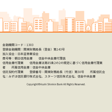
金融機関コード：1303
登録金融機関：関東財務局長（登金）第143号
加入協会：日本証券業協会
商号等：朝日信用金庫 信金中央金庫代理店
信用金庫代理業 信用金庫法第85条2の2の規定に基づく信用金庫代理業
者 所属信用金庫：信金中央金庫
信託契約代理業 登録番号：関東財務局長（代信）第50号 所属信託会
社：みずほ信託銀行株式会社、スターツ信託株式会社、信金中央金庫
Copyright©Asahi Shinkin Bank All Rights Reserved.