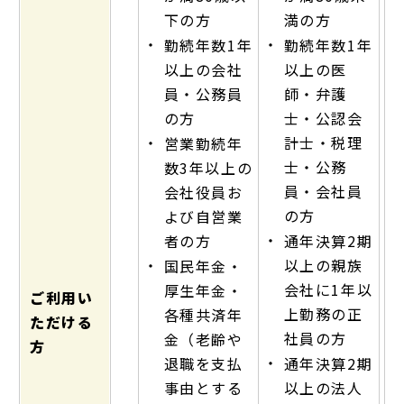
下の方
満の方
・
・
勤続年数1年
勤続年数1年
以上の会社
以上の医
員・公務員
師・弁護
の方
士・公認会
・
計士・税理
営業勤続年
士・公務
数3年以上の
員・会社員
会社役員お
の方
よび自営業
・
者の方
通年決算2期
・
以上の親族
国民年金・
会社に1年以
厚生年金・
ご利用い
上勤務の正
各種共済年
ただける
社員の方
金（老齢や
方
・
退職を支払
通年決算2期
事由とする
以上の法人