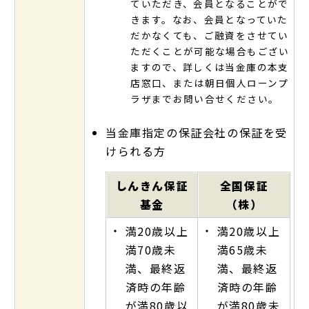
ていただき、会員となることがで
きます。なお、会員となっていた
だかなくても、ご融資をさせてい
ただくことが可能な場合もござい
ますので、詳しくは当金庫の本支
店窓口、または朝日個人ローンプ
ラザまでお問い合せください。
当金庫指定の保証会社の保証を受
けられる方
しんきん保証
全国保証
基金
（株）
・
・
満20歳以上
満20歳以上
満70歳未
満65歳未
満、最終返
満、最終返
済時の年齢
済時の年齢
が満80歳以
が満80歳未