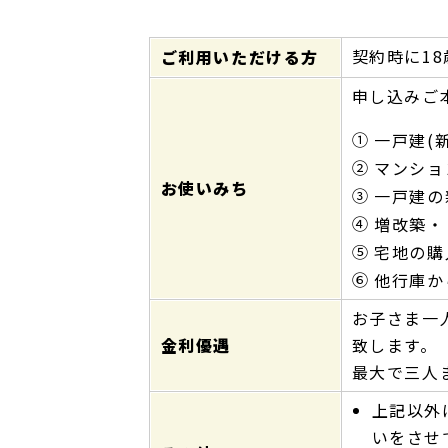
契約時に1
ご利用いただける方
申し込みご
①
一戸建(
②
マンショ
お使いみち
③
一戸建の
④
増改築・
⑤
宅地の購
⑥
他行庫か
お子さま一
金利優遇
致します。
最大で三人ま
上記以外
いをさせ