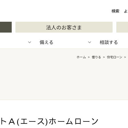
検索
検索
よ
法人のお客さま
備える
相談する
ホーム
>
借りる
>
住宅ローン
>
トＡ(エース)ホームローン