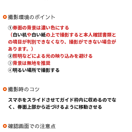
撮影環境のポイント
①
券面の背景は濃い色にする
（
白い机
や
白い紙
の上で撮影すると本人確認書類と
の境目が判別できなくなり、撮影ができない場合が
あります。）
②
照明などによる光の映り込みを避ける
③
背景は無地を推奨
④
明るい場所で撮影する
撮影時のコツ
スマホをスライドさせてガイド枠内に収めるのでな
く、券面上部から近づけるように移動させる
確認画面での注意点