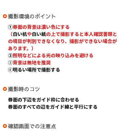
撮影環境のポイント
①
券面の背景は濃い色にする
（
白い机
や
白い紙
の上で撮影すると本人確認書類と
の境目が判別できなくなり、撮影ができない場合が
あります。）
②
照明などによる光の映り込みを避ける
③
背景は無地を推奨
④
明るい場所で撮影する
撮影時のコツ
券面の下辺をガイド枠に合わせる
券面のすべての辺をガイド線と平行にする
確認画面での注意点