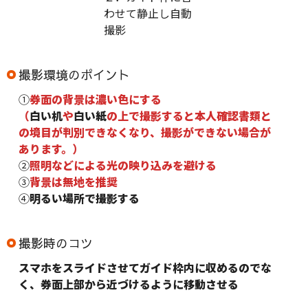
わせて静止し自動
撮影
撮影環境のポイント
①
券面の背景は濃い色にする
（
白い机
や
白い紙
の上で撮影すると本人確認書類と
の境目が判別できなくなり、撮影ができない場合が
あります。）
②
照明などによる光の映り込みを避ける
③
背景は無地を推奨
④
明るい場所で撮影する
撮影時のコツ
スマホをスライドさせてガイド枠内に収めるのでな
く、券面上部から近づけるように移動させる