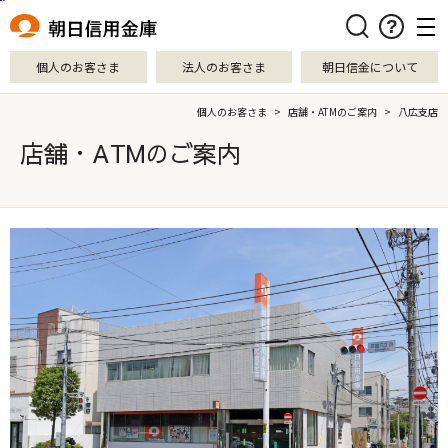
本文へ移動
検索
個人のお客さま
法人のお客さま
朝日信金について
個人のお客さま
>
店舗・ATMのご案内
>
八広支店
店舗・ATMのご案内