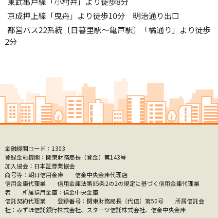
東武亀戸線「小村井」より徒歩8分
京成押上線「曳舟」より徒歩10分 明治通り出口
都営バス22系統〔日暮里駅～亀戸駅〕「橘通り」より徒歩
2分
金融機関コード：1303
登録金融機関：関東財務局長（登金）第143号
加入協会：日本証券業協会
商号等：朝日信用金庫 信金中央金庫代理店
信用金庫代理業 信用金庫法第85条2の2の規定に基づく信用金庫代理業
者 所属信用金庫：信金中央金庫
信託契約代理業 登録番号：関東財務局長（代信）第50号 所属信託会
社：みずほ信託銀行株式会社、スターツ信託株式会社、信金中央金庫