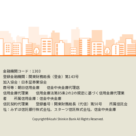
金融機関コード：1303
登録金融機関：関東財務局長（登金）第143号
加入協会：日本証券業協会
商号等：朝日信用金庫 信金中央金庫代理店
信用金庫代理業 信用金庫法第85条2の2の規定に基づく信用金庫代理業
者 所属信用金庫：信金中央金庫
信託契約代理業 登録番号：関東財務局長（代信）第50号 所属信託会
社：みずほ信託銀行株式会社、スターツ信託株式会社、信金中央金庫
Copyright©Asahi Shinkin Bank All Rights Reserved.