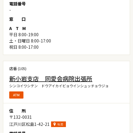
電
話
番
号
-
窓
口
A
T
M
平日 8:00-19:00
土・日曜日 8:00-17:00
祝日 8:00-17:00
店番 (105)
新小岩支店 同愛会病院出張所
シンコイワシテン ドウアイカイビョウインシュッチョウジョ
住
所
〒132-0031
江戸川区松島1-42-21