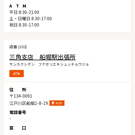
A
T
M
平日 8:30-21:00
土・日曜日 8:30-17:00
祝日 8:30-17:00
店番 (102)
三角支店 船堀駅出張所
サンカクシテン フナボリエキシュッチョウジョ
住
所
〒134-0091
江戸川区船堀1-8-19
電
話
番
号
-
窓
口