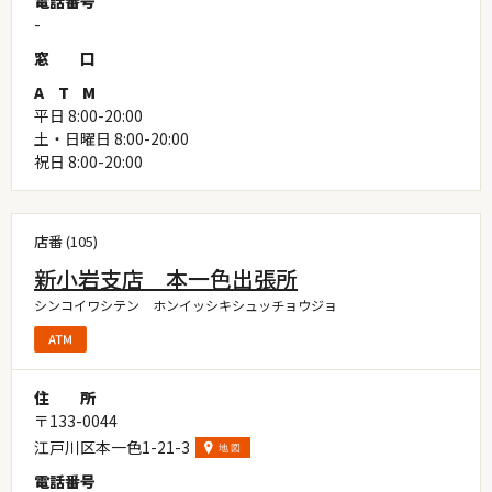
電
話
番
号
-
窓
口
A
T
M
平日 8:00-20:00
土・日曜日 8:00-20:00
祝日 8:00-20:00
店番 (105)
新小岩支店 本一色出張所
シンコイワシテン ホンイッシキシュッチョウジョ
住
所
〒133-0044
江戸川区本一色1-21-3
電
話
番
号