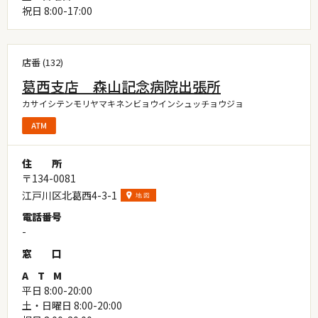
祝日 8:00-17:00
店番 (132)
葛西支店 森山記念病院出張所
カサイシテンモリヤマキネンビョウインシュッチョウジョ
住
所
〒134-0081
江戸川区北葛西4-3-1
電
話
番
号
-
窓
口
A
T
M
平日 8:00-20:00
土・日曜日 8:00-20:00