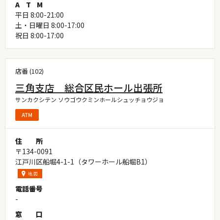
A
T
M
平日 8:00-21:00
土・日曜日 8:00-17:00
祝日 8:00-17:00
店番 (102)
三角支店 総合区民ホール出張所
サンカクシテン ソウゴウクミンホールシュッチョウジョ
住
所
〒134-0091
江戸川区船堀4-1-1（タワーホール船堀B1）
電
話
番
号
-
窓
口