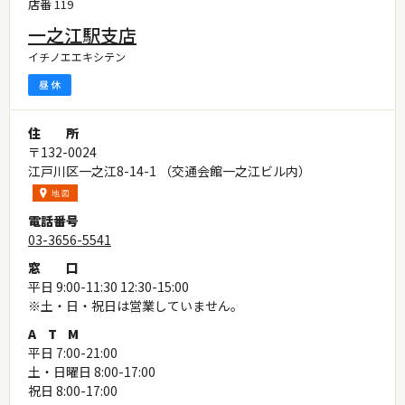
店番 119
一之江駅支店
イチノエエキシテン
住
所
〒132-0024
江戸川区一之江8-14-1 （交通会館一之江ビル内）
電
話
番
号
03-3656-5541
窓
口
平日 9:00-11:30 12:30-15:00
※土・日・祝日は営業していません。
A
T
M
平日 7:00-21:00
土・日曜日 8:00-17:00
祝日 8:00-17:00