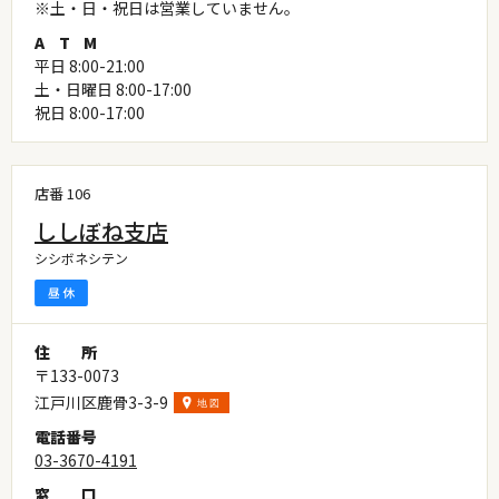
※土・日・祝日は営業していません。
A
T
M
平日 8:00-21:00
土・日曜日 8:00-17:00
祝日 8:00-17:00
店番 106
ししぼね支店
シシボネシテン
住
所
〒133-0073
江戸川区鹿骨3-3-9
電
話
番
号
03-3670-4191
窓
口