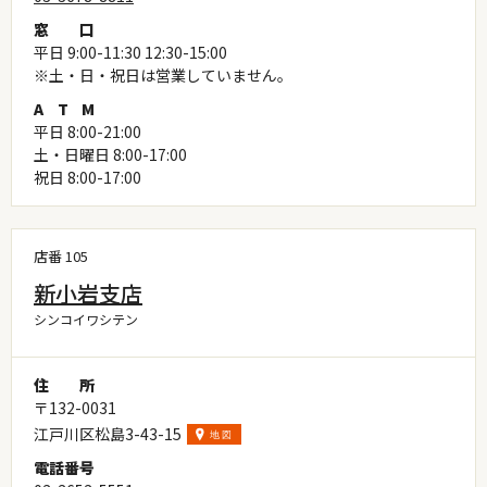
窓
口
平日 9:00-11:30 12:30-15:00
※土・日・祝日は営業していません。
A
T
M
平日 8:00-21:00
土・日曜日 8:00-17:00
祝日 8:00-17:00
店番 105
新小岩支店
シンコイワシテン
住
所
〒132-0031
江戸川区松島3-43-15
電
話
番
号