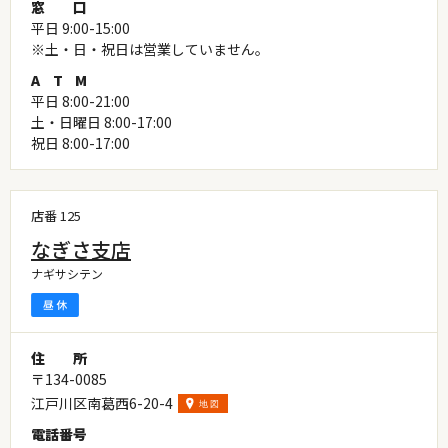
窓
口
平日 9:00-15:00
※土・日・祝日は営業していません。
A
T
M
平日 8:00-21:00
土・日曜日 8:00-17:00
祝日 8:00-17:00
店番 125
なぎさ支店
ナギサシテン
住
所
〒134-0085
江戸川区南葛西6-20-4
電
話
番
号