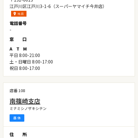
江戸川区江戸川3-1-6（スーパーヤマイチ今井店）
電
話
番
号
-
窓
口
A
T
M
平日 8:00-21:00
土・日曜日 8:00-17:00
祝日 8:00-17:00
店番 108
南篠崎支店
ミナミシノザキシテン
住
所