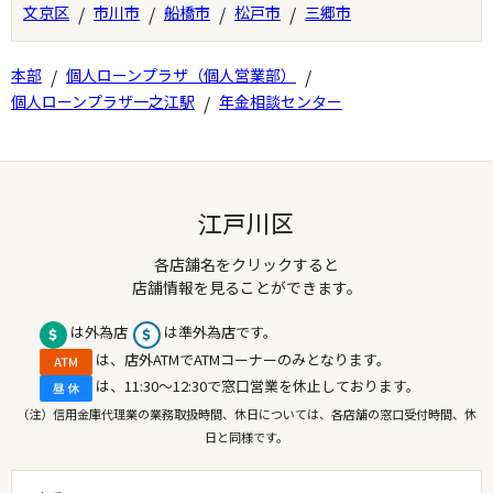
文京区
/
市川市
/
船橋市
/
松戸市
/
三郷市
本部
/
個人ローンプラザ（個人営業部）
/
個人ローンプラザ一之江駅
/
年金相談センター
江戸川区
各店舗名をクリックすると
店舗情報を見ることができます。
は外為店
は準外為店です。
は、店外ATMでATMコーナーのみとなります。
は、11:30～12:30で窓口営業を休止しております。
（注）信用金庫代理業の業務取扱時間、休日については、各店舗の窓口受付時間、休
日と同様です。