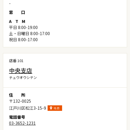
-
窓
口
A
T
M
平日 8:00-19:00
土・日曜日 8:00-17:00
祝日 8:00-17:00
店番 101
中央支店
チュウオウシテン
住
所
〒132-0025
江戸川区松江3-15-9
電
話
番
号
03-3652-1231