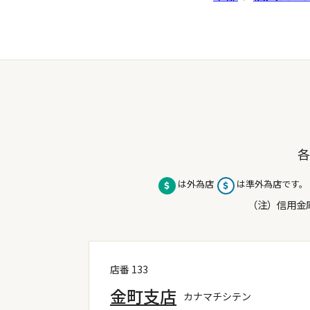
各
は外為店
は準外為店です。
（注）信用金
店番 133
金町支店
カナマチシテン