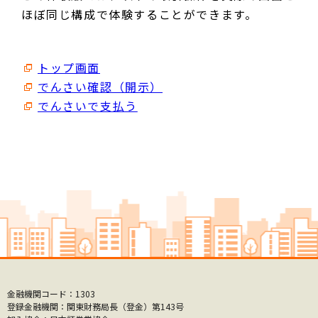
ほぼ同じ構成で体験することができます。
トップ画面
でんさい確認（開示）
でんさいで支払う
金融機関コード：1303
登録金融機関：関東財務局長（登金）第143号