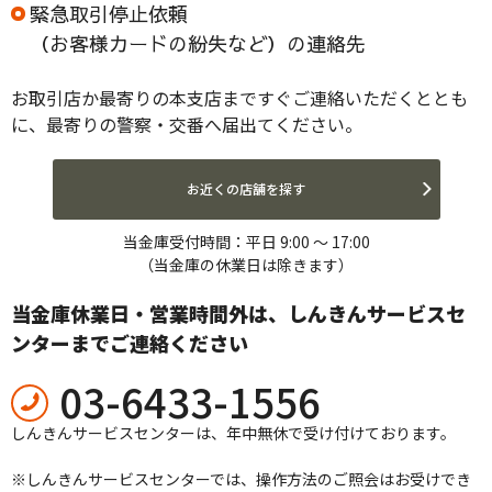
緊急取引停止依頼
2026.01.23
重要
（お客様カードの紛失など）の連絡先
朝日ＷＥＢダイレクト（個人ＩＢ）ワンタイムパスワー
ド交換操作の取扱終了について
お取引店か最寄りの本支店まですぐご連絡いただくととも
に、最寄りの警察・交番へ届出てください。
2026.01.08
セキュリティ
IBM Trusteer Rapport（ラポート）の最新バージョンの
お近くの店舗を探す
提供およびポップアップ表示への対応について
当金庫受付時間：平日 9:00 ～ 17:00
（当金庫の休業日は除きます）
2025.12.12
重要
インターネットバンキングの年末年始のご利用について
当金庫休業日・営業時間外は、しんきんサービスセ
（PDF形式:409KB）
ンターまでご連絡ください
03-6433-1556
2025.11.17
重要
製品・サービス
「朝日ＷＥＢダイレクト定期積金」新規開設休止のお知ら
しんきんサービスセンターは、年中無休で受け付けております。
せ
※しんきんサービスセンターでは、操作方法のご照会はお受けでき