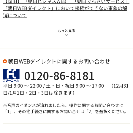
【復旧】 「朝日ビジネスWEB」 「朝日でんさいサービス」
「朝日WEBダイレクト」において接続ができない事象の解
消について
もっと見る
2026.05.19
障害情報
重要
【障害】
「朝日ビジネスWEB」
「朝日でんさいサービス」
「朝日WEBダイレクト」 において接続ができない事象につ
いて
朝日WEBダイレクトに関するお問い合わせ
0120-86-8181
2026.03.27
インターネットバンキングサービスにおける「ワイズ・
平日 9:00 ～ 22:00 / 土・日・祝日 9:00 ～ 17:00 （12月31
ペイメンツ・ジャパン株式会社」の画面表示等に関するご
日/1月1日・2日・3日は除きます）
案内
（PDF形式:493KB）
※音声ガイダンスが流れましたら、操作に関するお問い合わせは
「1」、その他手続きに関するお問い合せは「2」を選択ください。
2026.03.19
重要
インターネット
店舗・ATM
ATM等オンラインサービス臨時休止のお知らせ