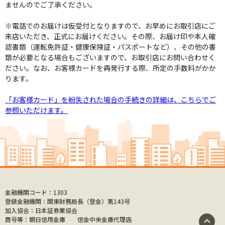
ませんのでご了承ください。
2025.10.24
個人インターネットバンキング ソフトウェアトーク
※電話でのお届けは仮受付となりますので、お早めにお取引店にご
ン バージョンアップのお知らせ
（PDF形式:903KB）
来店いただき、正式にお届けください。その際、お届け印や本人確
認書類（運転免許証・健康保険証・パスポートなど）、その他の書
類が必要となる場合もございますので、お取引店にお問い合わせく
2025.07.03
ださい。なお、お客様カードを再発行する際、所定の手数料がかか
重要
ります。
マイクロソフト社製OS「Windows10」のサポート終了
に伴うインターネットバンキングサービスの動作確認済み
「お客様カード」を紛失された場合の手続きの詳細は、こちらでご
環境の変更予定について
参照いただけます。
2025.05.15
重要
朝日WEBダイレクト／朝日ビジネスWEB
ソフトウェアトー
クンのバージョンアップについて
iOS14以下の端末をご利
用のお客さまへ
金融機関コード：1303
登録金融機関：関東財務局長（登金）第143号
2025.03.06
重要
セキュリティ
加入協会：日本証券業協会
一般社団法人全国信用金庫協会名を騙る詐欺メール・詐
商号等：朝日信用金庫 信金中央金庫代理店